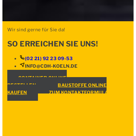
Wir sind gerne für Sie da!
SO ERREICHEN SIE UNS!
(02 21) 92 23 09-53
INFO@CDH-KOELN.DE