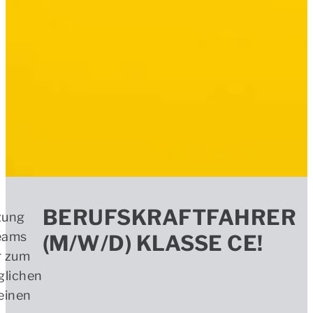
BERUFSKRAFTFAHRER
zung
eams
(M/W/D) KLASSE CE!
r zum
lichen
einen