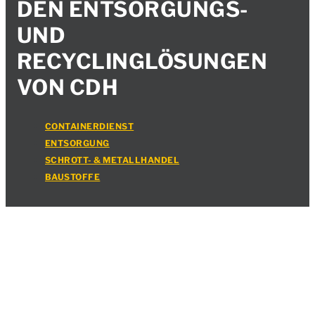
CONTAINERDIENST
KÖLN: NACHHALTIGER
UMWELTSCHUTZ MIT
DEN ENTSORGUNGS-
UND